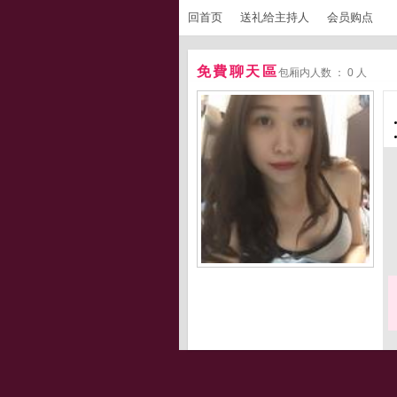
回首页
送礼给主持人
会员购点
免費聊天區
包厢内人数 ： 0 人