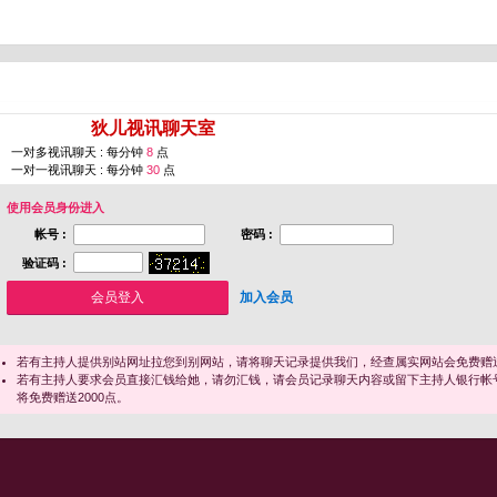
您即将进入 [
狄儿视讯聊天室
]
一对多视讯聊天 : 每分钟
8
点
一对一视讯聊天 : 每分钟
30
点
使用会员身份进入
帐号 :
密码 :
验证码 :
加入会员
若有主持人提供别站网址拉您到别网站，请将聊天记录提供我们，经查属实网站会免费赠送
若有主持人要求会员直接汇钱给她，请勿汇钱，请会员记录聊天内容或留下主持人银行帐
将免费赠送2000点。