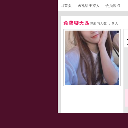
回首页
送礼给主持人
会员购点
免費聊天區
包厢内人数 ： 0 人