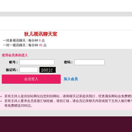
您即将进入 [
狄儿视讯聊天室
]
一对多视讯聊天 : 每分钟
8
点
一对一视讯聊天 : 每分钟
45
点
使用会员身份进入
帐号 :
密码 :
验证码 :
加入会员
若有主持人提供别站网址拉您到别网站，请将聊天记录提供我们，经查属实网站会免费赠送
若有主持人要求会员直接汇钱给她，请勿汇钱，请会员记录聊天内容或留下主持人银行帐
将免费赠送2000点。