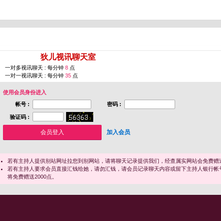
您即将进入 [
狄儿视讯聊天室
]
一对多视讯聊天 : 每分钟
8
点
一对一视讯聊天 : 每分钟
35
点
使用会员身份进入
帐号 :
密码 :
验证码 :
加入会员
若有主持人提供别站网址拉您到别网站，请将聊天记录提供我们，经查属实网站会免费赠送
若有主持人要求会员直接汇钱给她，请勿汇钱，请会员记录聊天内容或留下主持人银行帐
将免费赠送2000点。