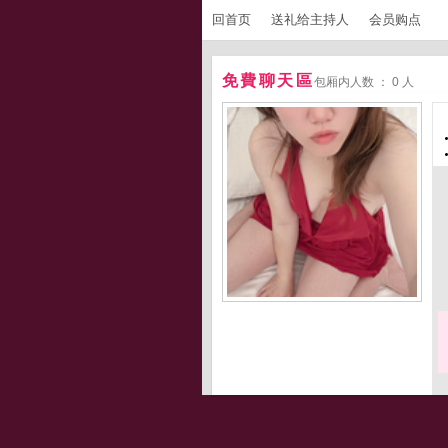
回首页
送礼给主持人
会员购点
免費聊天區
包厢内人数 ： 0 人