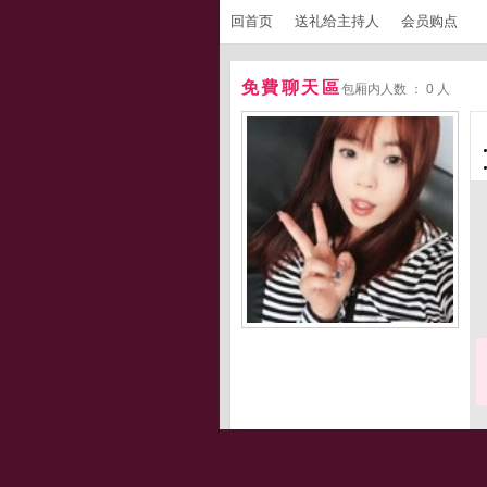
回首页
送礼给主持人
会员购点
免費聊天區
包厢内人数 ： 0 人