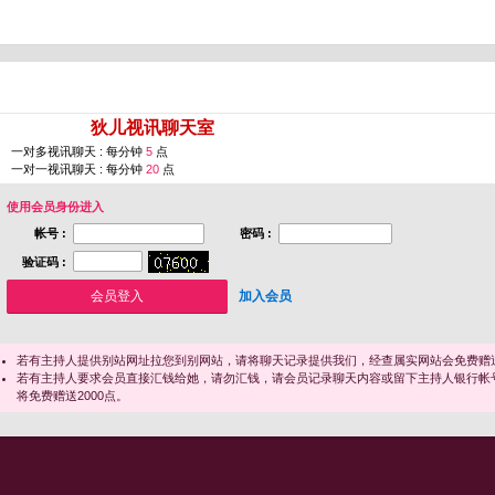
您即将进入 [
狄儿视讯聊天室
]
一对多视讯聊天 : 每分钟
5
点
一对一视讯聊天 : 每分钟
20
点
使用会员身份进入
帐号 :
密码 :
验证码 :
加入会员
若有主持人提供别站网址拉您到别网站，请将聊天记录提供我们，经查属实网站会免费赠送
若有主持人要求会员直接汇钱给她，请勿汇钱，请会员记录聊天内容或留下主持人银行帐
将免费赠送2000点。