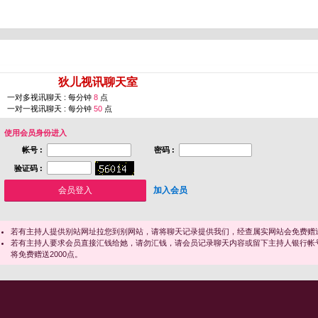
您即将进入 [
狄儿视讯聊天室
]
一对多视讯聊天 : 每分钟
8
点
一对一视讯聊天 : 每分钟
50
点
使用会员身份进入
帐号 :
密码 :
验证码 :
加入会员
若有主持人提供别站网址拉您到别网站，请将聊天记录提供我们，经查属实网站会免费赠送
若有主持人要求会员直接汇钱给她，请勿汇钱，请会员记录聊天内容或留下主持人银行帐
将免费赠送2000点。