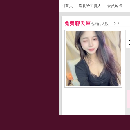
回首页
送礼给主持人
会员购点
免費聊天區
包厢内人数 ： 0 人