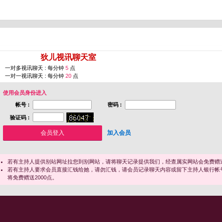
您即将进入 [
狄儿视讯聊天室
]
一对多视讯聊天 : 每分钟
5
点
一对一视讯聊天 : 每分钟
20
点
使用会员身份进入
帐号 :
密码 :
验证码 :
加入会员
若有主持人提供别站网址拉您到别网站，请将聊天记录提供我们，经查属实网站会免费赠送
若有主持人要求会员直接汇钱给她，请勿汇钱，请会员记录聊天内容或留下主持人银行帐
将免费赠送2000点。