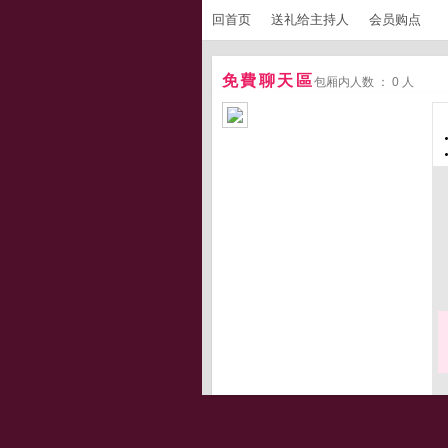
回首页
送礼给主持人
会员购点
免費聊天區
包厢内人数 ： 0 人