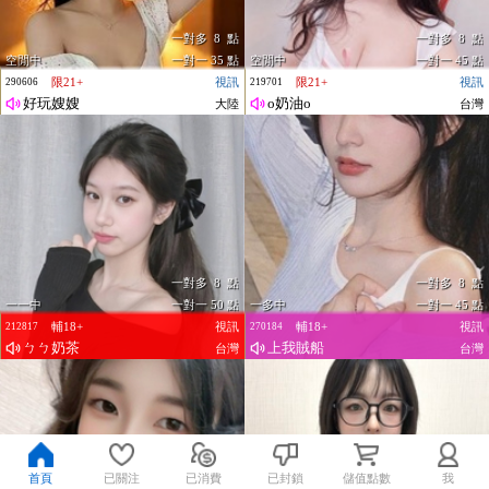
一對多 8 點
一對多 8 點
空閒中
一對一 35 點
空閒中
一對一 45 點
限21+
視訊
限21+
視訊
290606
219701
好玩嫂嫂
o奶油o
大陸
台灣
一對多 8 點
一對多 8 點
一一中
一對一 50 點
一多中
一對一 45 點
輔18+
視訊
輔18+
視訊
212817
270184
ㄅㄅ奶茶
上我賊船
台灣
台灣
首頁
已關注
已消費
已封鎖
儲值點數
我