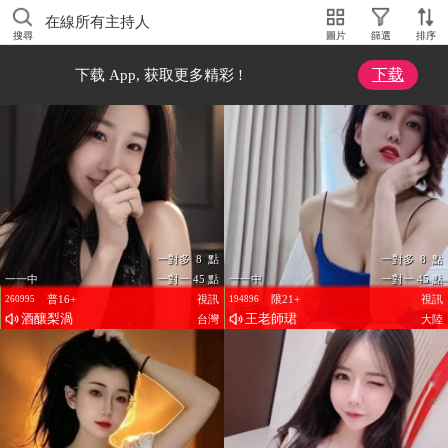
在線所有主持人
搜尋
圖片
篩選
排序
下载
下载 App, 获取更多精彩 !
一對多 8 點
一對多 8 點
一一中
一對一 45 點
一一中
一對一 45 點
普16+
視訊
限21+
視訊
260995
194896
酒釀梨渦
王老師珺
台灣
大陸