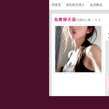
回首页
送礼给主持人
会员购点
免費聊天區
包厢内人数 ： 0 人