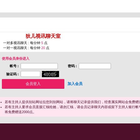
您即将进入 [
狄儿视讯聊天室
]
一对多视讯聊天 : 每分钟
5
点
一对一视讯聊天 : 每分钟
20
点
使用会员身份进入
帐号 :
密码 :
验证码 :
加入会员
若有主持人提供别站网址拉您到别网站，请将聊天记录提供我们，经查属实网站会免费赠送
若有主持人要求会员直接汇钱给她，请勿汇钱，请会员记录聊天内容或留下主持人银行帐
将免费赠送2000点。