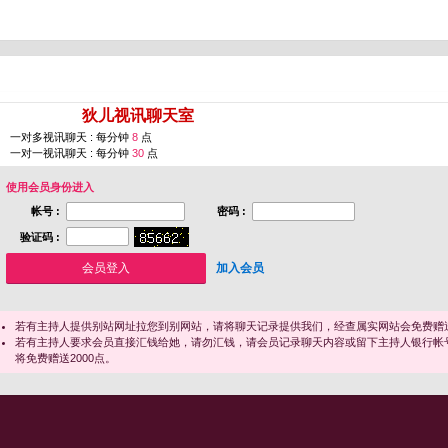
您即将进入 [
狄儿视讯聊天室
]
一对多视讯聊天 : 每分钟
8
点
一对一视讯聊天 : 每分钟
30
点
使用会员身份进入
帐号 :
密码 :
验证码 :
加入会员
若有主持人提供别站网址拉您到别网站，请将聊天记录提供我们，经查属实网站会免费赠送
若有主持人要求会员直接汇钱给她，请勿汇钱，请会员记录聊天内容或留下主持人银行帐
将免费赠送2000点。