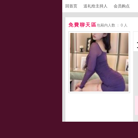
回首页
送礼给主持人
会员购点
免費聊天區
包厢内人数 ： 0 人