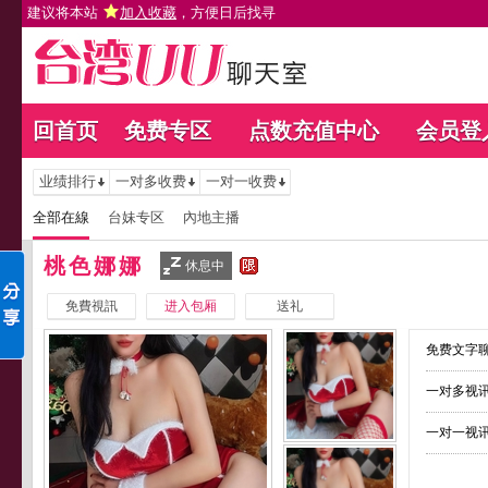
建议将本站
加入收藏
，方便日后找寻
回首页
免费专区
点数充值中心
会员登
业绩排行
一对多收费
一对一收费
全部在線
台妹专区
內地主播
桃色娜娜
休息中
免費視訊
进入包厢
送礼
免费文字聊
一对多视讯
一对一视讯