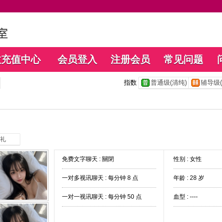
数充值中心
会员登入
注册会员
常见问题
指数
普通级(清纯)
辅导级(
礼
免费文字聊天 :
關閉
性别 : 女性
一对多视讯聊天 :
每分钟 8 点
年龄 : 28 岁
一对一视讯聊天 :
每分钟 50 点
血型 : ----