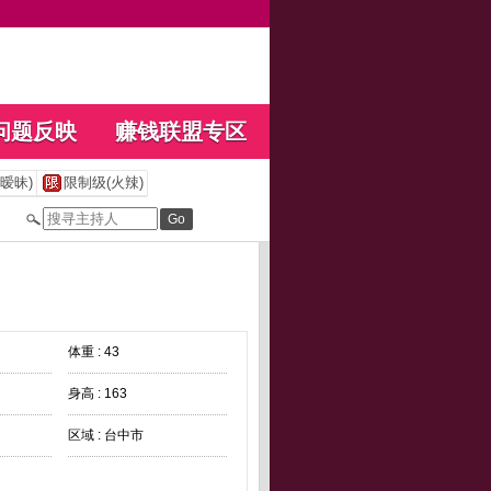
问题反映
赚钱联盟专区
暧昧)
限制级(火辣)
体重 : 43
身高 : 163
区域 : 台中市