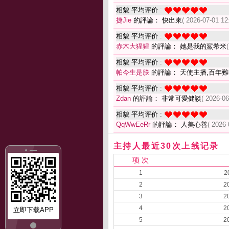
相貌 平均评价 :
捷Jie
的評論： 快出來
( 2026-07-01 12
相貌 平均评价 :
赤木大猩猩
的評論： 她是我的鯊希米
相貌 平均评价 :
帕今生是朕
的評論： 天使主播,百年難
相貌 平均评价 :
Zdan
的評論： 非常可愛健談
( 2026-06
相貌 平均评价 :
QqWwEeRr
的評論： 人美心善
( 2026-
主持人最近30次上线记录
项 次
1
2
2
2
3
2
4
2
立即下载APP
5
2