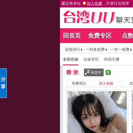
建议将本站
加入收藏
，方便日后找寻
回首页
免费专区
点
业绩排行
一对多收费
一对一收费
全部在線
台妹专区
內地主播
希米
休息中
免費視訊
进入包厢
送