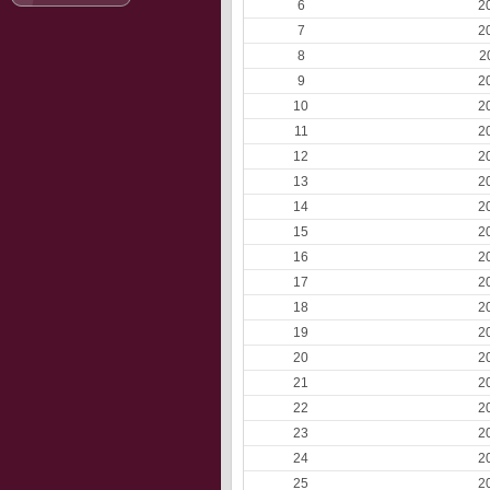
6
2
7
2
8
2
9
2
10
2
11
2
12
2
13
2
14
2
15
2
16
2
17
2
18
2
19
2
20
2
21
2
22
2
23
2
24
2
25
2