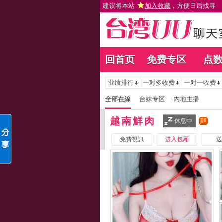
建议将本站
加入收藏
，方便日后找寻
回首页
免费专区
点
业绩排行
一对多收费
一对一收费
全部在線
台妹专区
內地主播
越南鮮肉
休息中
免費視訊
进入包厢
送