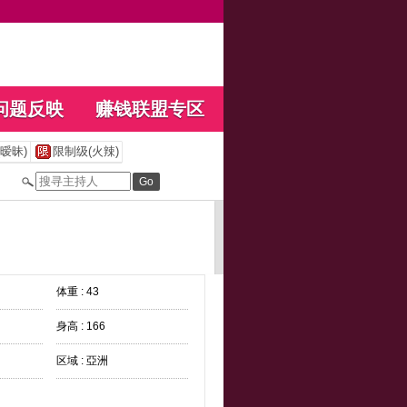
问题反映
赚钱联盟专区
暧昧)
限制级(火辣)
体重 : 43
身高 : 166
区域 : 亞洲