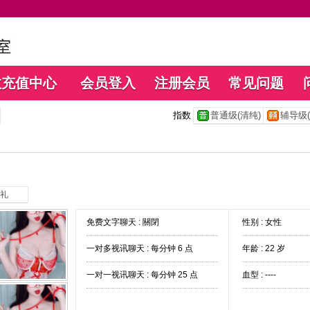
数充值中心
会员登入
注册会员
常见问题
指数
普通级(清纯)
辅导级(
礼
免费文字聊天 :
關閉
性别 : 女性
一对多视讯聊天 :
每分钟 6 点
年龄 : 22 岁
一对一视讯聊天 :
每分钟 25 点
血型 : ----