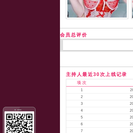
会员总评价
主持人最近30次上线记录
项 次
1
2
2
2
3
2
4
2
5
2
6
2
7
2